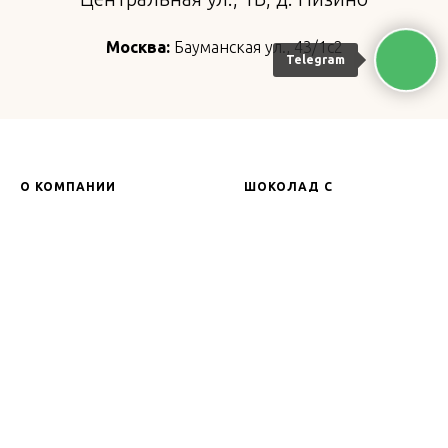
Москва:
Бауманская ул., 43/1с2
Telegram
О КОМПАНИИ
ШОКОЛАД С
ЛОГОТИПОМ
Главная
Промо шоколад
Новости
Шоколадные плитки
Корпоративные подарки
Конфеты с логотипом
Статьи
Подарочные наборы
VIP наборы шоколада
КОФЕЙНЯ
КОНТАКТЫ
О кофейне
zakaz@lavrentevfabric.ru