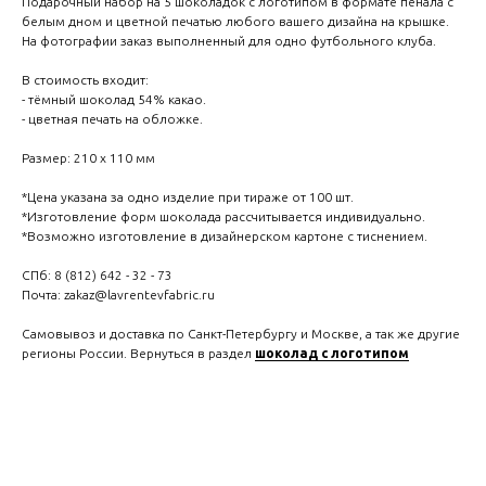
Подарочный набор на 5 шоколадок с логотипом в формате пенала с
белым дном и цветной печатью любого вашего дизайна на крышке.
На фотографии заказ выполненный для одно футбольного клуба.
В стоимость входит:
- тёмный шоколад 54% какао.
- цветная печать на обложке.
Размер: 210 х 110 мм
*Цена указана за одно изделие при тираже от 100 шт.
*Изготовление форм шоколада рассчитывается индивидуально.
*Возможно изготовление в дизайнерском картоне с тиснением.
СПб: 8 (812) 642 - 32 - 73
Почта: zakaz@lavrentevfabric.ru
Самовывоз и доставка по Санкт-Петербургу и Москве, а так же другие
регионы России. Вернуться в раздел
шоколад с логотипом