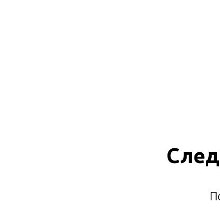
След
П