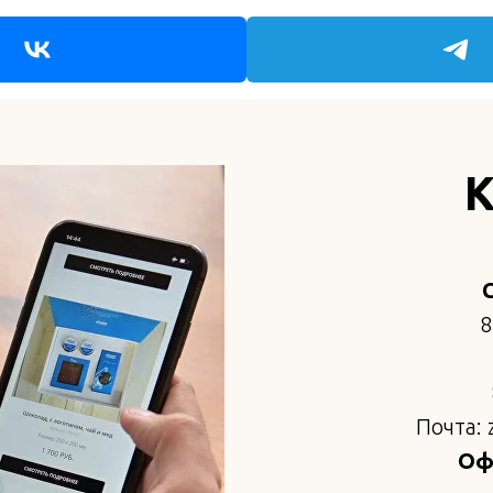
К
8
Почта: 
Офи