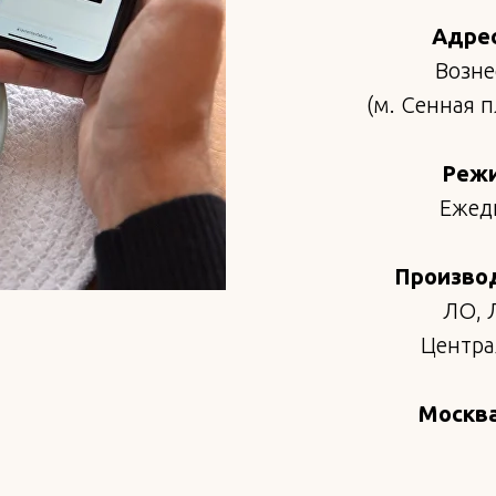
Адрес
Возне
(м. Сенная 
Режи
Ежедн
Произво
ЛО, 
Централ
Москва