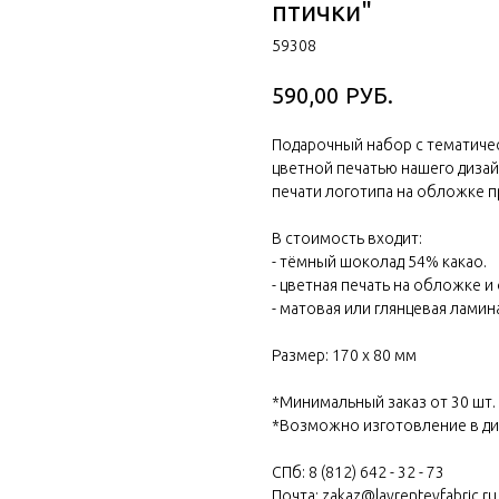
птички"
59308
РУБ.
590,00
Подарочный набор с тематиче
цветной печатью нашего диза
печати логотипа на обложке п
В стоимость входит:
- тёмный шоколад 54% какао.
- цветная печать на обложке и
- матовая или глянцевая ламин
Размер: 170 х 80 мм
*Минимальный заказ от 30 шт.
*Возможно изготовление в ди
СПб: 8 (812) 642 - 32 - 73
Почта: zakaz@lavrentevfabric.ru