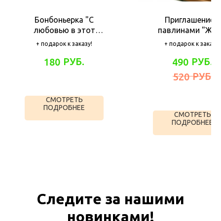
Бонбоньерка "С
Приглашение с
любовью в этот
павлинами "Жд
счастливый день!"
на нашей свадьбе
+ подарок к заказу!
+ подарок к заказу!
РУБ.
РУБ.
180
490
РУБ.
520
СМОТРЕТЬ
ПОДРОБНЕЕ
СМОТРЕТЬ
ПОДРОБНЕЕ
Следите за нашими
новинками!