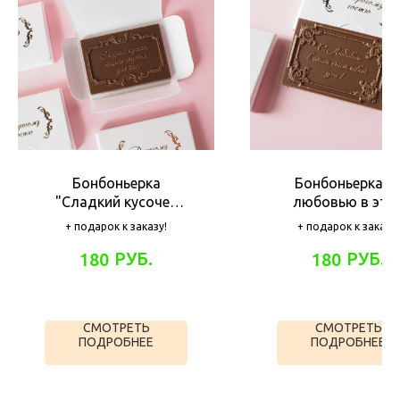
Бонбоньерка
Бонбоньерка "
"Сладкий кусочек
любовью в это
нашего счастья для
счастливый день
+ подарок к заказу!
+ подарок к заказу!
вас"
РУБ.
РУБ.
180
180
СМОТРЕТЬ
СМОТРЕТЬ
ПОДРОБНЕЕ
ПОДРОБНЕЕ