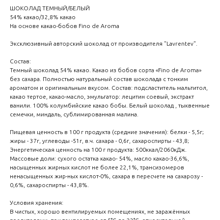
ШОКОЛАД ТЕМНЫЙ/БЕЛЫЙ
54% какао/32,8% какао
На основе какао-бобов Fino de Aroma
Эксклюзивный авторский шоколад от производителя "Lavrentev".
Состав:
Темный шоколад 54% какао. Какао из бобов сорта «Fino de Aroma»
без сахара. Полностью натуральный состав шоколада с тонким
ароматом и оригинальным вкусом. Состав: подсластитель мальтитол,
какао тертое, какао-масло, эмульгатор: лецитин соевый, экстракт
ванили. 100% колумбийские какао бобы. Белый шоколад , тыквенные
семечки, миндаль, сублимированная малина.
Пищевая ценность в 100 г продукта (средние значения): белки - 5,5г;
жиры - 37г, углеводы -51г, в.ч. сахара - 0,6г, сахароспирты - 43,8;
Энергетическая ценность на 100 г продукта: 500ккал/2060кДж.
Массовые доли: сухого остатка какао- 54%, масло какао-36,6%,
насыщенных жирных кислот не более 22,1%, трансизомеров
ненасыщенных жир-ных кислот-0%, сахара в пересчете на сахарозу -
0,6%, сахароспирты - 43,8%.
Условия хранения:
В чистых, хорошо вентилируемых помещениях, не заражённых