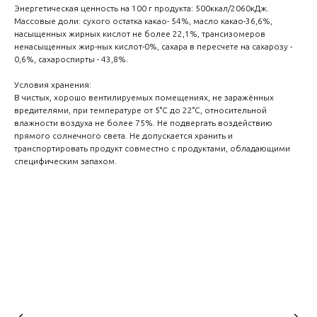
Энергетическая ценность на 100 г продукта: 500ккал/2060кДж.
Массовые доли: сухого остатка какао- 54%, масло какао-36,6%,
насыщенных жирных кислот не более 22,1%, трансизомеров
ненасыщенных жир-ных кислот-0%, сахара в пересчете на сахарозу -
0,6%, сахароспирты - 43,8%.
Условия хранения:
В чистых, хорошо вентилируемых помещениях, не заражённых
вредителями, при температуре от 5°С до 22°С, относительной
влажности воздуха не более 75%. Не подвергать воздействию
прямого солнечного света. Не допускается хранить и
транспортировать продукт совместно с продуктами, обладающими
специфическим запахом.