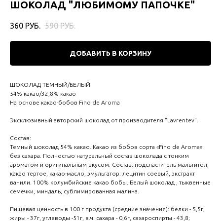
ШОКОЛАД "ЛЮБИМОМУ ПАПОЧКЕ"
360
РУБ.
590
РУБ.
ДОБАВИТЬ В КОРЗИНУ
ШОКОЛАД ТЕМНЫЙ/БЕЛЫЙ
54% какао/32,8% какао
На основе какао-бобов Fino de Aroma
Эксклюзивный авторский шоколад от производителя "Lavrentev".
Состав:
Темный шоколад 54% какао. Какао из бобов сорта «Fino de Aroma»
без сахара. Полностью натуральный состав шоколада с тонким
ароматом и оригинальным вкусом. Состав: подсластитель мальтитол,
какао тертое, какао-масло, эмульгатор: лецитин соевый, экстракт
ванили. 100% колумбийские какао бобы. Белый шоколад , тыквенные
семечки, миндаль, сублимированная малина.
Пищевая ценность в 100 г продукта (средние значения): белки - 5,5г;
жиры - 37г, углеводы -51г, в.ч. сахара - 0,6г, сахароспирты - 43,8;