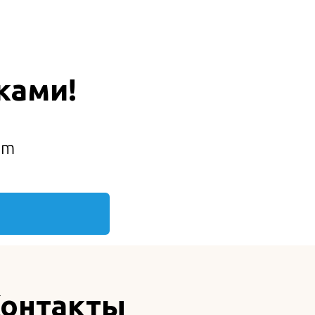
ками!
am
онтакты