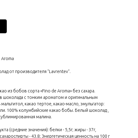
e Aroma
ад от производителя "Lavrentev".
ао из бобов сорта «Fino de Aroma» без сахара.
в шоколада с тонким ароматом и оригинальным
 мальтитол, какао тертое, какао-масло, эмульгатор:
или. 100% колумбийские какао бобы. Белый шоколад ,
 сублимированная малина.
та (средние значения): белки - 5,5г; жиры - 37г,
г, сахароспирты - 43,8; Энергетическая ценность на 100 г