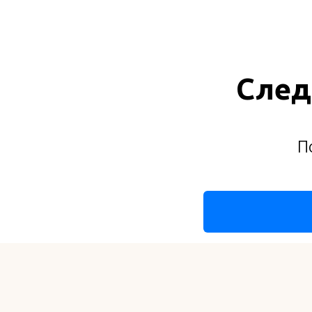
След
П