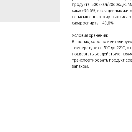
продукта: 500ккал/2060кДж. Ма
какао-36,6%, насыщенных жир
ненасыщенных жир-ных кислот-0
сахароспирты - 43,8%.
Условия хранения:
В чистых, хорошо вентилируе
температуре от 5°С до 22°С, 
подвергать воздействию прямо
транспортировать продукт со
запахом.