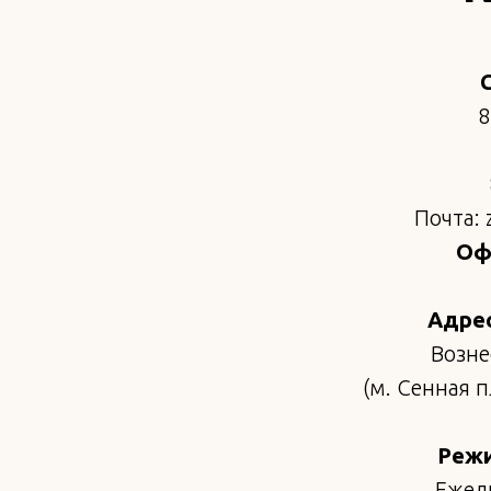
8
Почта: 
Офи
Адрес
Возне
(м. Сенная 
Режи
Ежедн