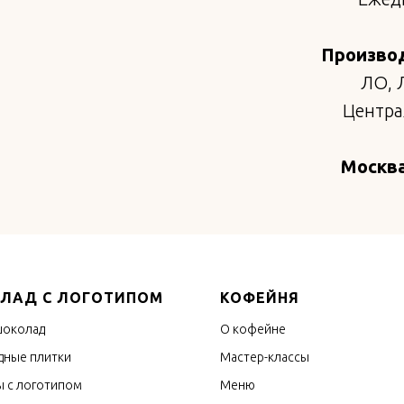
Произво
ЛО, 
Централ
Москва
ЛАД С ЛОГОТИПОМ
КОФЕЙНЯ
шоколад
О кофейне
ные плитки
Мастер-классы
 с логотипом
Меню