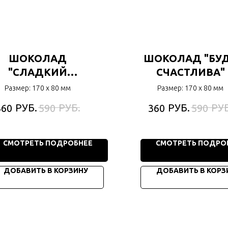
ШОКОЛАД
ШОКОЛАД "БУ
"СЛАДКИЙ
СЧАСТЛИВА"
КУСОЧЕК
Размер: 170 х 80 мм
Размер: 170 х 80 мм
СЧАСТЬЯ"
РУБ.
РУБ.
РУБ.
РУБ
360
590
360
590
СМОТРЕТЬ ПОДРОБНЕЕ
СМОТРЕТЬ ПОДРО
ДОБАВИТЬ В КОРЗИНУ
ДОБАВИТЬ В КОРЗ