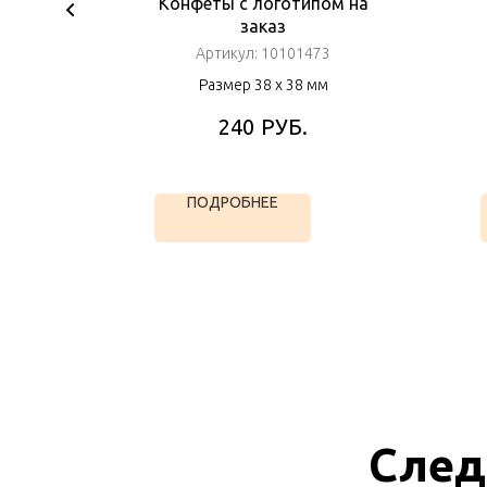
ом в
Конфеты с логотипом на
ком
заказ
Артикул:
10101473
мм
Размер 38 х 38 мм
РУБ.
240
ПОДРОБНЕЕ
След