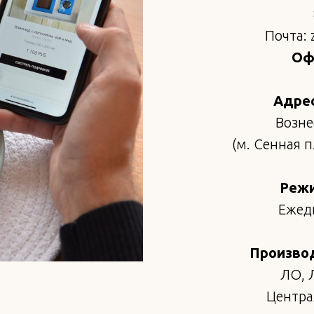
Почта: 
Офи
Адрес
Возне
(м. Сенная 
Режи
Ежедн
Произво
ЛО, 
Централ