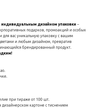
 индивидуальным дизайном упаковки
–
орпоративных подарков, промоакций и особых
 для вас уникальную упаковку с вашим
ветами и любым дизайном, превратив
минающийся брендированный продукт.
адким!
ао.
чке.
елие при тираже от 100 шт.
в дизайнерском картоне с тиснением