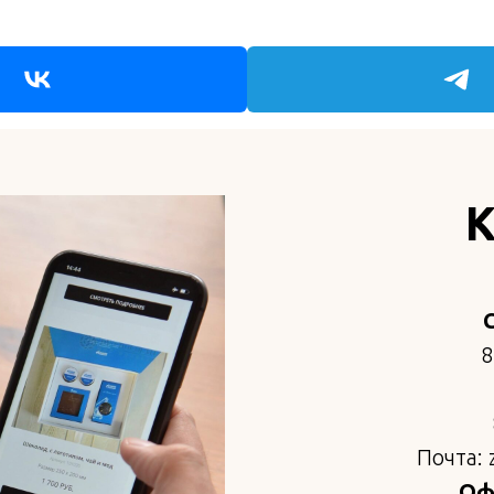
К
8
Почта: 
Офи