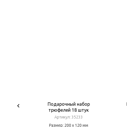
т с
Подарочный набор
трюфелей 18 штук
3
Артикул:
35233
мм
Размер: 200 х 120 мм