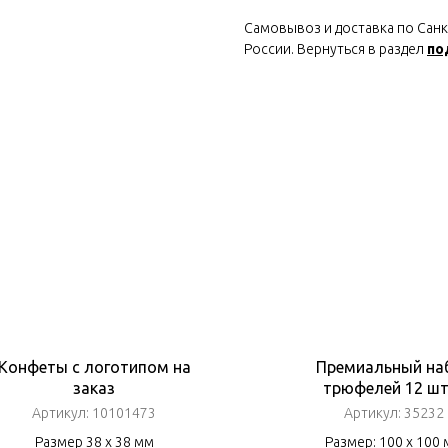
Самовывоз и доставка по Санкт
России. Вернуться в раздел
по
Конфеты с логотипом на
Премиальный на
заказ
трюфелей 12 шт
(розовый)
Артикул:
10101473
Артикул:
35232
Размер 38 х 38 мм
Размер: 100 х 100