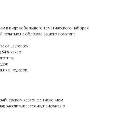
ам в виде небольшого тематического набора с
й печатью на обложке вашего логотипа.
та от Lavrentev
д 54% какао
оготипа
адок
ация в подарок.
зайнерском картоне с тиснением
лад рассчитывается индивидуально