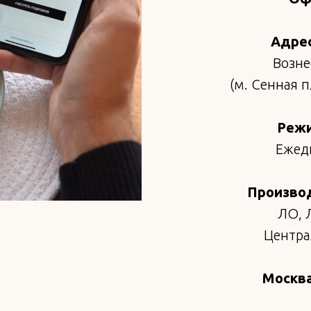
Адрес
Возне
(м. Сенная 
Режи
Ежедн
Произво
ЛО, 
Централ
Москва