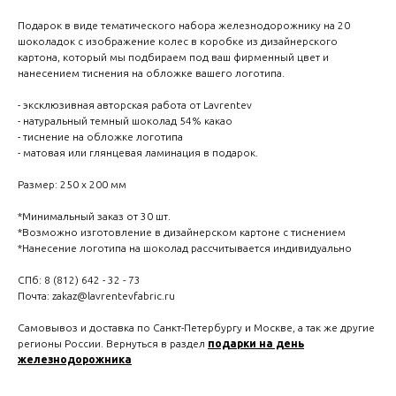
Подарок в виде тематического набора железнодорожнику на 20
шоколадок с изображение колес в коробке из дизайнерского
картона, который мы подбираем под ваш фирменный цвет и
нанесением тиснения на обложке вашего логотипа.
- эксклюзивная авторская работа от Lavrentev
- натуральный темный шоколад 54% какао
- тиснение на обложке логотипа
- матовая или глянцевая ламинация в подарок.
Размер: 250 х 200 мм
*Минимальный заказ от 30 шт.
*Возможно изготовление в дизайнерском картоне с тиснением
*Нанесение логотипа на шоколад рассчитывается индивидуально
СПб: 8 (812) 642 - 32 - 73
Почта: zakaz@lavrentevfabric.ru
Самовывоз и доставка по Санкт-Петербургу и Москве, а так же другие
регионы России. Вернуться в раздел
подарки на день
железнодорожника