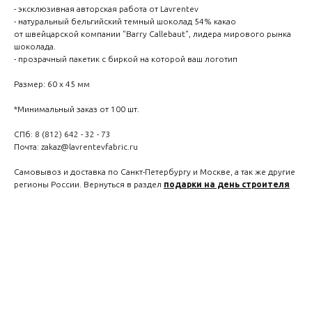
- эксклюзивная авторская работа от Lavrentev
- натуральный бельгийский темный шоколад 54% какао
от швейцарской компании "Barry Callebaut", лидера мирового рынка
шоколада.
- прозрачный пакетик с биркой на которой ваш логотип
Размер: 60 х 45 мм
*Минимальный заказ от 100 шт.
СПб: 8 (812) 642 - 32 - 73
Почта: zakaz@lavrentevfabric.ru
Самовывоз и доставка по Санкт-Петербургу и Москве, а так же другие
регионы России. Вернуться в раздел
подарки на день строителя