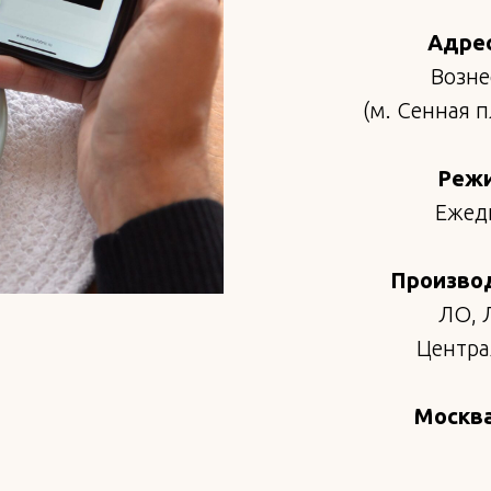
Адрес
Возне
(м. Сенная 
Режи
Ежедн
Произво
ЛО, 
Централ
Москва