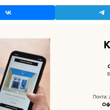
К
8
Почта: 
Офи