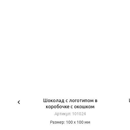
ка в
Шоколад с логотипом в
коробочке с окошком
Артикул:
101024
м
Размер: 100 х 100 мм