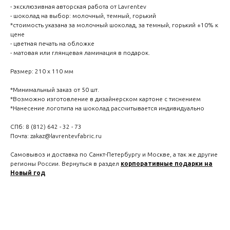
- эксклюзивная авторская работа от Lavrentev
- шоколад на выбор: молочный, темный, горький
*стоимость указана за молочный шоколад, за темный, горький +10% к
цене
- цветная печать на обложке
- матовая или глянцевая ламинация в подарок.
Размер: 210 х 110 мм
*Минимальный заказ от 50 шт.
*Возможно изготовление в дизайнерском картоне с тиснением
*Нанесение логотипа на шоколад рассчитывается индивидуально
СПб: 8 (812) 642 - 32 - 73
Почта: zakaz@lavrentevfabric.ru
Самовывоз и доставка по Санкт-Петербургу и Москве, а так же другие
регионы России. Вернуться в раздел
корпоративные подарки на
Новый год